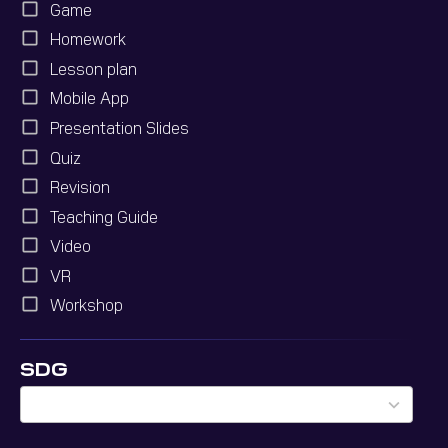
Game
Homework
Lesson plan
Mobile App
Presentation Slides
Quiz
Revision
Teaching Guide
Video
VR
Workshop
SDG
9
results
available