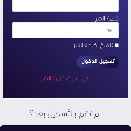
كلمة السّر
تلميحٌ لكلمة السّر
هل نسيت كلمة السّر
لم تقم بالتّسجيل بعد؟
قم بإعداد حسابك المجانيّ في