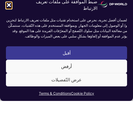
ضبط الموافقة على ملفات تعريف
الارتباط
أقلّ من دقيقة!
لضمان أفضل تجربة، نحرص على استخدام تقنيات مثل ملفات تعريف الارتباط لتخزين
و/ أو الوصول إلى معلومات الجهاز. وبموافقة المستخدم على هذه التّقنيات، سنتمكّن
سجل الآن
من معالجة البيانات مثل سلوك التّصفح أو المعرّفات الفريدة على هذا الموقع. وقد
يؤثر عدم الموافقة أو إلغاؤها بشكلٍ سلبي على بعض الميزات والوظائف.
CLICK HERE
for
أقبل
تسجيل موظفي دي بي ورلد.
أرفض
عرض التّفضيلات
Terms & Conditions
Cookie Policy
عن دي بي ورلد
اتصل بنا
الشروط والأحكام
سياسة الخصوصية