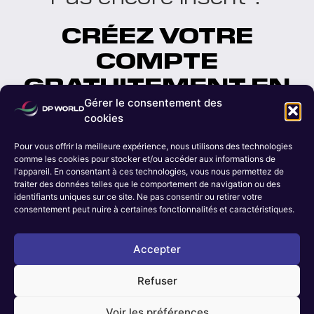
CRÉEZ VOTRE
COMPTE
GRATUITEMENT EN
MOINS D'UNE
Gérer le consentement des
cookies
MINUTE
Pour vous offrir la meilleure expérience, nous utilisons des technologies
comme les cookies pour stocker et/ou accéder aux informations de
l'appareil. En consentant à ces technologies, vous nous permettez de
S'inscrire maintenant
traiter des données telles que le comportement de navigation ou des
identifiants uniques sur ce site. Ne pas consentir ou retirer votre
consentement peut nuire à certaines fonctionnalités et caractéristiques.
for
CLICK HERE
Inscription des employés de DP World
Accepter
Refuser
Voir les préférences